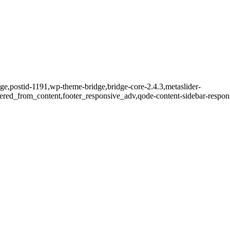
page,postid-1191,wp-theme-bridge,bridge-core-2.4.3,metaslider-
red_from_content,footer_responsive_adv,qode-content-sidebar-respon