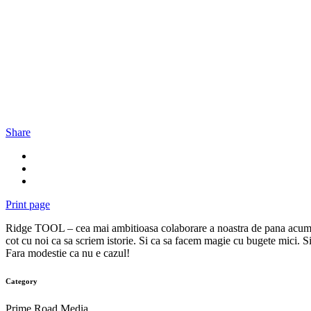
Share
Print page
Ridge TOOL – cea mai ambitioasa colaborare a noastra de pana acum. Int
cot cu noi ca sa scriem istorie. Si ca sa facem magie cu bugete mici. Si
Fara modestie ca nu e cazul!
Category
Prime Road Media