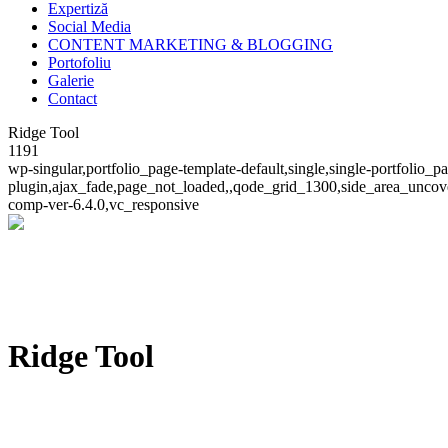
Expertiză
Social Media
CONTENT MARKETING & BLOGGING
Portofoliu
Galerie
Contact
Ridge Tool
1191
wp-singular,portfolio_page-template-default,single,single-portfolio_
plugin,ajax_fade,page_not_loaded,,qode_grid_1300,side_area_uncove
comp-ver-6.4.0,vc_responsive
Ridge Tool