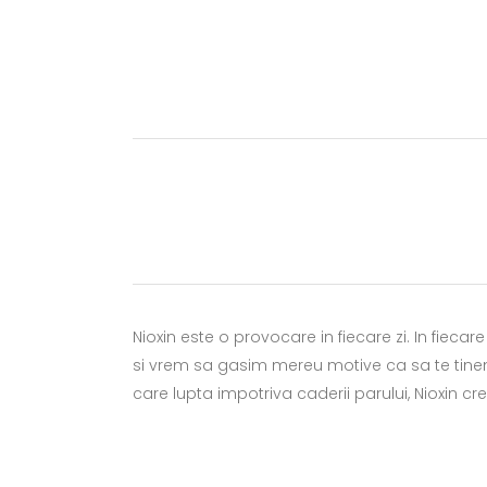
Nioxin este o provocare in fiecare zi. In fieca
si vrem sa gasim mereu motive ca sa te tine
care lupta impotriva caderii parului, Nioxin cre