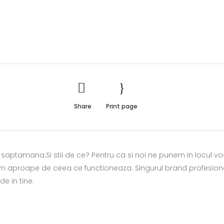
Share
Print page
re saptamana.Si stii de ce? Pentru ca si noi ne punem in locul vo
m aproape de ceea ce functioneaza. Singurul brand profesion
de in tine.