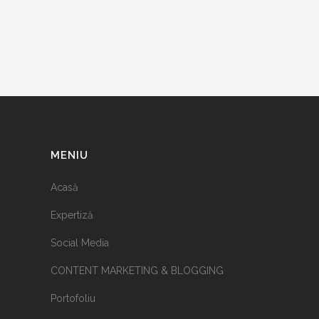
MENIU
Acasă
Expertiză
Social Media
CONTENT MARKETING & BLOGGING
Portofoliu