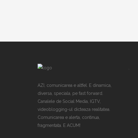
.
AZI, comunicarea e altfel. E dinamica,
diversa, speciala, pe fast forward.
Canalele de Social Media, IGTV,
videoblogging-ul dicteaza realitatea.
Comunicarea e alerta, continua,
fragmentata. E ACUM!